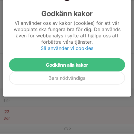
17
Godkänn kakor
Mån
Vi använder oss av kakor (cookies) för att vår
18
webbplats ska fungera bra för dig. De används
Tis
även för webbanalys i syfte att hjälpa oss att
19
förbättra våra tjänster.
Så använder vi cookies
Ons
20
Godkänn alla kakor
Tor
21
Bara nödvändiga
Fre
22
Lör
23
Sön
v.35