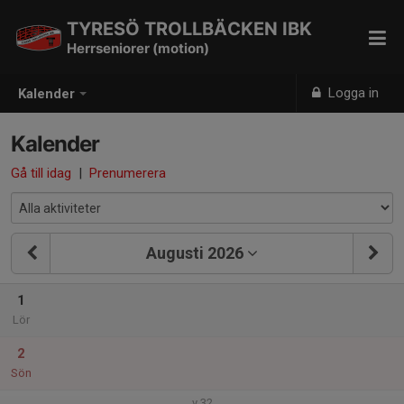
TYRESÖ TROLLBÄCKEN IBK
Herrseniorer (motion)
Logga in
Kalender
Kalender
Gå till idag
|
Prenumerera
Augusti 2026
1
Lör
2
Sön
v.32