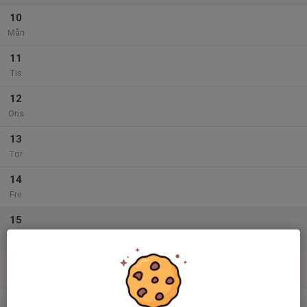
10
Mån
11
Tis
12
Ons
13
Tor
14
Fre
15
Lör
16
Sön
v.34