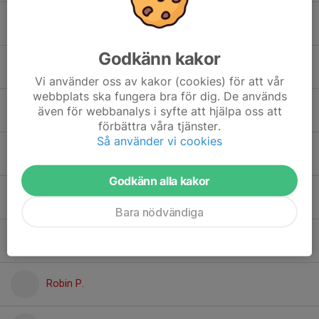
Marcus N.
Godkänn kakor
Marcus Ö.
Vi använder oss av kakor (cookies) för att vår
webbplats ska fungera bra för dig. De används
Martin B.
även för webbanalys i syfte att hjälpa oss att
förbättra våra tjänster.
Så använder vi cookies
Peter J.
Godkänn alla kakor
Pontus B.
Bara nödvändiga
Rickard R.
Robin P.