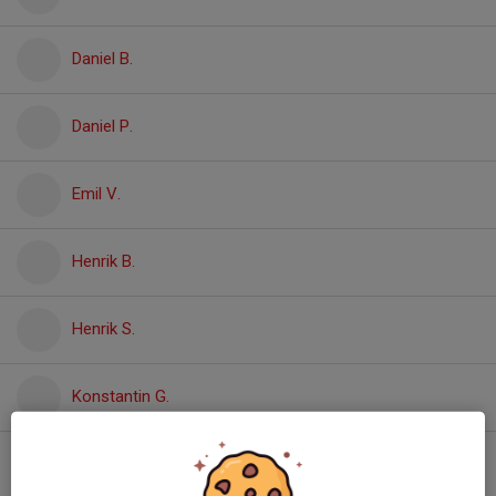
Daniel B.
Daniel P.
Emil V.
Henrik B.
Henrik S.
Konstantin G.
Kristoffer L.