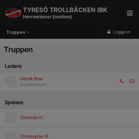
TYRESÖ TROLLBÄCKEN IBK
Herrseniorer (motion)
Logga in
Truppen
Truppen
Ledare
Henrik Brav
Kontaktperson
Spelare
Christian H.
Christopher R.