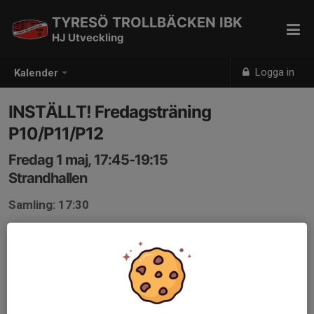
TYRESÖ TROLLBÄCKEN IBK
HJ Utveckling
Logga in
Kalender
INSTÄLLT! Fredagsträning
P10/P11/P12
Fredag 1 maj, 17:45-19:15
Strandhallen
Samling: 17:30
Inställt p.g.a. första Maj