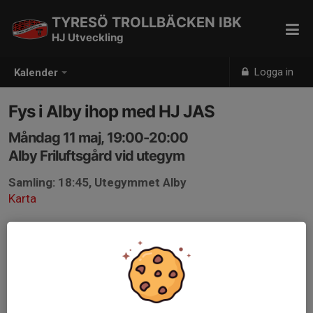
TYRESÖ TROLLBÄCKEN IBK
HJ Utveckling
Logga in
Kalender
Fys i Alby ihop med HJ JAS
Måndag 11 maj, 19:00-20:00
Alby Friluftsgård vid utegym
Samling: 18:45, Utegymmet Alby
Karta