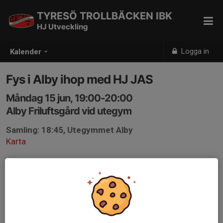
TYRESÖ TROLLBÄCKEN IBK
HJ Utveckling
Logga in
Kalender
Fys i Alby ihop med HJ JAS
Måndag 15 jun, 19:00-20:00
Alby Friluftsgård vid utegym
Samling: 18:45, Utegymmet Alby
Karta