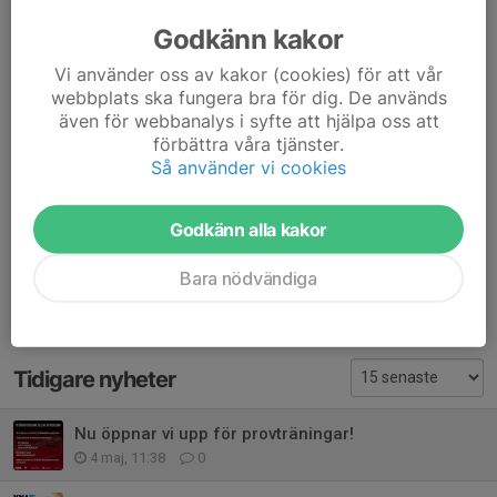
✅ Möjlighet till spel i HJ3, P10A, P11A och P11B
Godkänn kakor
Du får en utvecklande miljö där du utmanas som spelare,
Vi använder oss av kakor (cookies) för att vår
samtidigt som du blir en del av en stark laggemenskap.
webbplats ska fungera bra för dig. De används
även för webbanalys i syfte att hjälpa oss att
Är du redo att satsa?
förbättra våra tjänster.
Så använder vi cookies
📩 Anmäla genom att kontakta Christoffer 072-963 79 34 för
mer information och överenskommelse.
Godkänn alla kakor
Dela nyhet
Bara nödvändiga
Tidigare nyheter
Nu öppnar vi upp för provträningar!
4 maj, 11:38
0