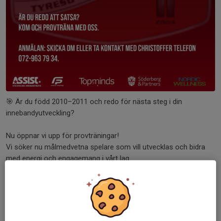
🎯 Är du född 2010–2011 och redo för nästa steg i din
innebandyutveckling?
Nu öppnar vi upp för provträningar!
Vi söker nu målmedvetna spelare som vill utvecklas och bidra
med energi och engagemang i vårt lag.
Hos oss i HJ Utveckling får du:
✅ Välplanerade träningar
✅ Engagerade och utbildade ledare
✅ En lagmiljö där vi stöttar och pushar varandra