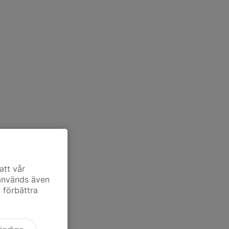
att vår
 används även
t förbättra