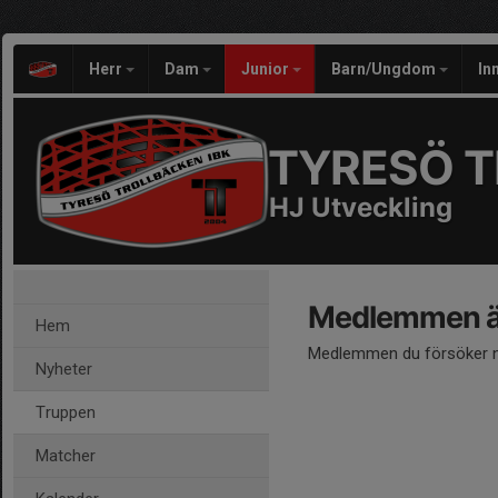
Herr
Dam
Junior
Barn/Ungdom
In
TYRESÖ T
HJ Utveckling
Medlemmen är
Hem
Medlemmen du försöker nå
Nyheter
Truppen
Matcher