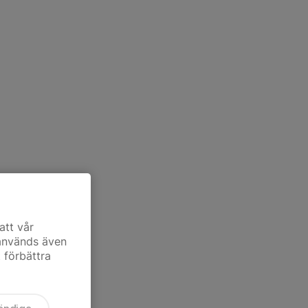
att vår
 används även
t förbättra