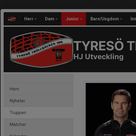
Herr
Dam
Junior
Barn/Ungdom
In
TYRESÖ T
HJ Utveckling
Hem
Nyheter
Truppen
Matcher