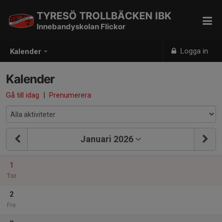
TYRESÖ TROLLBÄCKEN IBK
Innebandyskolan Flickor
Logga in
Kalender
Kalender
Gå till idag
|
Prenumerera
Januari 2026
1
Tor
2
Fre