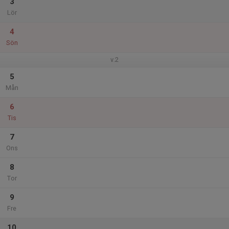
3
Lör
4
Sön
v.2
5
Mån
6
Tis
7
Ons
8
Tor
9
Fre
10