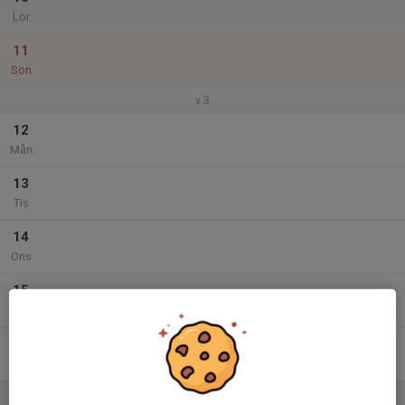
Lör
11
Sön
v.3
12
Mån
13
Tis
14
Ons
15
Tor
16
Fre
17