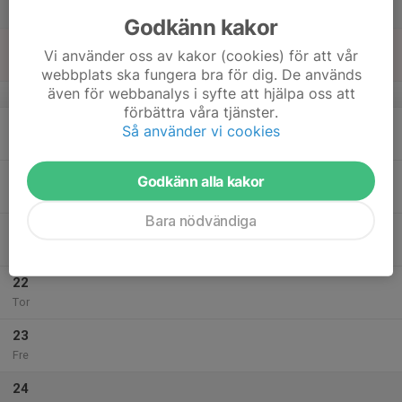
Lör
Godkänn kakor
18
Vi använder oss av kakor (cookies) för att vår
Sön
webbplats ska fungera bra för dig. De används
även för webbanalys i syfte att hjälpa oss att
v.4
förbättra våra tjänster.
19
Så använder vi cookies
Mån
20
Godkänn alla kakor
Tis
Bara nödvändiga
21
Ons
22
Tor
23
Fre
24