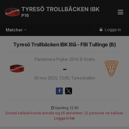
TYRESÖ TROLLBÄCKEN IBK
P16
Logga in
Matcher
Tyresö Trollbäcken IBK Blå - FBI Tullinge (B)
Pantamera Pojkar 2016 B Södra
-
30 nov 2025, 13:00, Tyresöhallen
Samling 12:30
Endast kallade kunde anmäla sig till aktiviteten. 22 personer var kallade.
Logga in här