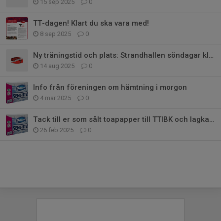
15 sep 2025
0
TT-dagen! Klart du ska vara med!
8 sep 2025
0
Ny träningstid och plats: Strandhallen söndagar kl 10-11:00
14 aug 2025
0
Info från föreningen om hämtning i morgon
4 mar 2025
0
Tack till er som sålt toapapper till TTIBK och lagkassan - info om hämtning
26 feb 2025
0