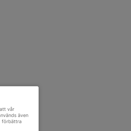
att vår
 används även
t förbättra