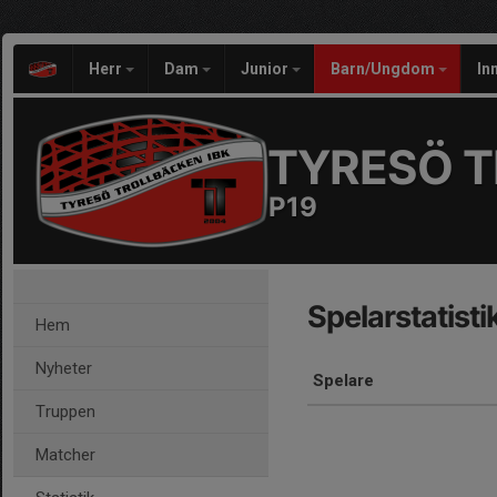
Herr
Dam
Junior
Barn/Ungdom
In
TYRESÖ T
P19
Spelarstatisti
Hem
Nyheter
Spelare
Truppen
Matcher