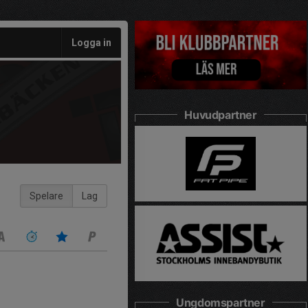
Logga in
Huvudpartner
Spelare
Lag
Ungdomspartner