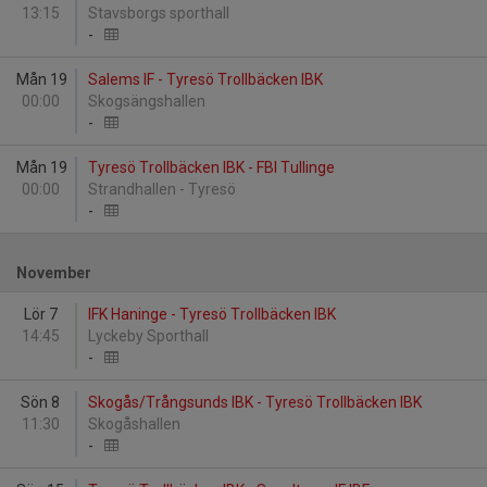
13:15
Stavsborgs sporthall
-
Mån 19
Salems IF - Tyresö Trollbäcken IBK
00:00
Skogsängshallen
-
Mån 19
Tyresö Trollbäcken IBK - FBI Tullinge
00:00
Strandhallen - Tyresö
-
November
Lör 7
IFK Haninge - Tyresö Trollbäcken IBK
14:45
Lyckeby Sporthall
-
Sön 8
Skogås/Trångsunds IBK - Tyresö Trollbäcken IBK
11:30
Skogåshallen
-