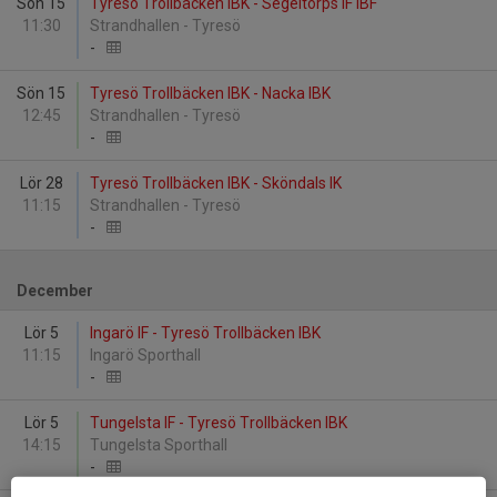
Sön 15
Tyresö Trollbäcken IBK - Segeltorps IF IBF
11:30
Strandhallen - Tyresö
-
Sön 15
Tyresö Trollbäcken IBK - Nacka IBK
12:45
Strandhallen - Tyresö
-
Lör 28
Tyresö Trollbäcken IBK - Sköndals IK
11:15
Strandhallen - Tyresö
-
December
Lör 5
Ingarö IF - Tyresö Trollbäcken IBK
11:15
Ingarö Sporthall
-
Lör 5
Tungelsta IF - Tyresö Trollbäcken IBK
14:15
Tungelsta Sporthall
-