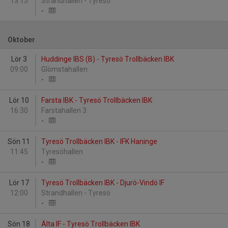
13:15
Strandhallen - Tyresö
-
Oktober
Lör 3
Huddinge IBS (B) - Tyresö Trollbäcken IBK
09:00
Glömstahallen
-
Lör 10
Farsta IBK - Tyresö Trollbäcken IBK
16:30
Farstahallen 3
-
Sön 11
Tyresö Trollbäcken IBK - IFK Haninge
11:45
Tyresöhallen
-
Lör 17
Tyresö Trollbäcken IBK - Djurö-Vindö IF
12:00
Strandhallen - Tyresö
-
Sön 18
Älta IF - Tyresö Trollbäcken IBK