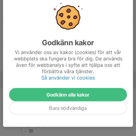
Lör 12
Tumba GOIF - Tyresö Trollbäcken IBK
14:30
Storvretens Sporthall
-
Sön 13
Nacka IBK - Tyresö Trollbäcken IBK
18:30
Ormingehallen
Godkänn kakor
-
Vi använder oss av kakor (cookies) för att vår
Lör 19
Tyresö Trollbäcken IBK - Huddinge IBS (B)
webbplats ska fungera bra för dig. De används
10:45
Strandhallen - Tyresö
även för webbanalys i syfte att hjälpa oss att
-
förbättra våra tjänster.
Så använder vi cookies
Januari - 2027
Godkänn alla kakor
Sön 10
Tyresö Trollbäcken IBK - Skogås/Trångsunds IBK
11:00
Tyresöhallen
-
Bara nödvändiga
Sön 10
IFK Haninge - Tyresö Trollbäcken IBK
13:00
Lyckeby Sporthall
-