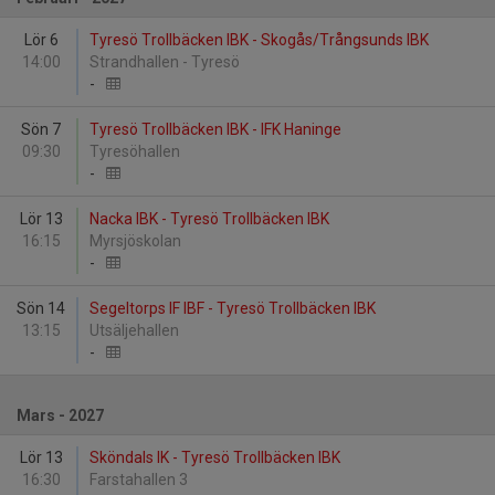
Lör 6
Tyresö Trollbäcken IBK - Skogås/Trångsunds IBK
14:00
Strandhallen - Tyresö
-
Sön 7
Tyresö Trollbäcken IBK - IFK Haninge
09:30
Tyresöhallen
-
Lör 13
Nacka IBK - Tyresö Trollbäcken IBK
16:15
Myrsjöskolan
-
Sön 14
Segeltorps IF IBF - Tyresö Trollbäcken IBK
13:15
Utsäljehallen
-
Mars - 2027
Lör 13
Sköndals IK - Tyresö Trollbäcken IBK
16:30
Farstahallen 3