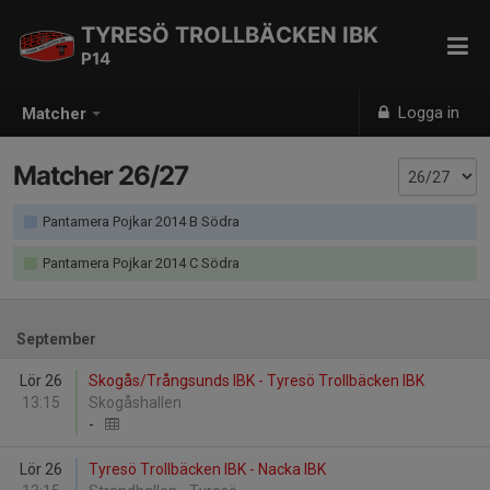
TYRESÖ TROLLBÄCKEN IBK
P14
Logga in
Matcher
Matcher 26/27
Pantamera Pojkar 2014 B Södra
Pantamera Pojkar 2014 C Södra
September
Lör 26
Skogås/Trångsunds IBK - Tyresö Trollbäcken IBK
13:15
Skogåshallen
-
Lör 26
Tyresö Trollbäcken IBK - Nacka IBK