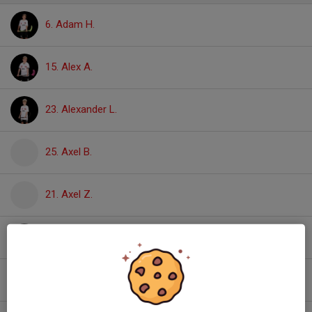
6. Adam H.
15. Alex A.
23. Alexander L.
25. Axel B.
21. Axel Z.
27. Filip L.
Gustaf G.