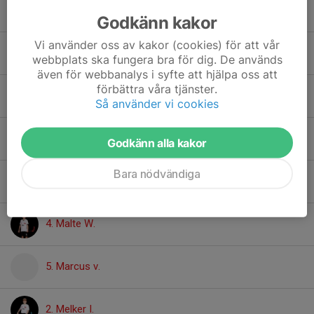
Hector L.
Godkänn kakor
Vi använder oss av kakor (cookies) för att vår
Hjalmar B.
webbplats ska fungera bra för dig. De används
även för webbanalys i syfte att hjälpa oss att
förbättra våra tjänster.
Jamie H.
Så använder vi cookies
97. Ludvig K.
Godkänn alla kakor
Bara nödvändiga
17. Lukas K.
4. Malte W.
5. Marcus v.
2. Melker I.