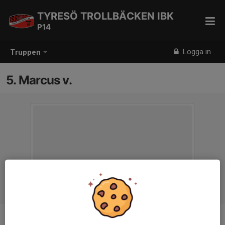
TYRESÖ TROLLBÄCKEN IBK
P14
Logga in
Truppen
5. Marcus v.
Ålder
12 år