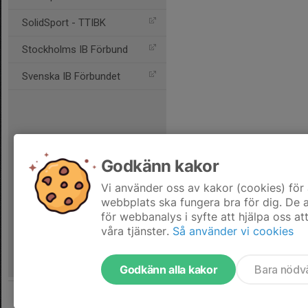
SolidSport - TTIBK
Stockholms IB Förbund
Svenska IB Förbundet
Godkänn kakor
Vi använder oss av kakor (cookies) för 
webbplats ska fungera bra för dig. De
för webbanalys i syfte att hjälpa oss at
våra tjänster.
Så använder vi cookies
Godkänn alla kakor
Bara nödv
Tjäna pengar till laget