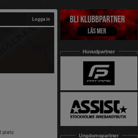
Logga in
Huvudpartner
l plats
Ungdomspartner