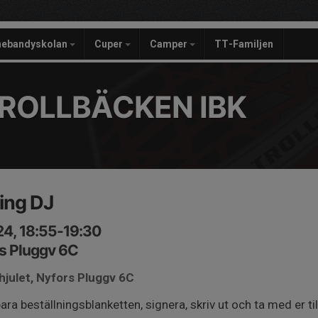
nebandyskolan
Cuper
Camper
TT-Familjen
ROLLBÄCKEN IBK
ing DJ
24, 18:55-19:30
rs Pluggv 6C
hjulet, Nyfors Pluggv 6C
lbara beställningsblanketten, signera, skriv ut och ta med er til