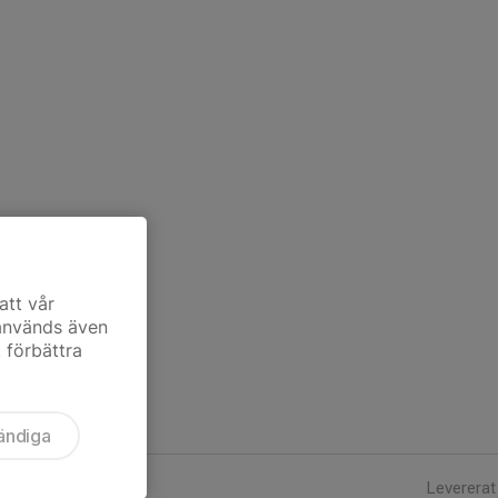
att vår
 används även
t förbättra
ändiga
Levererat