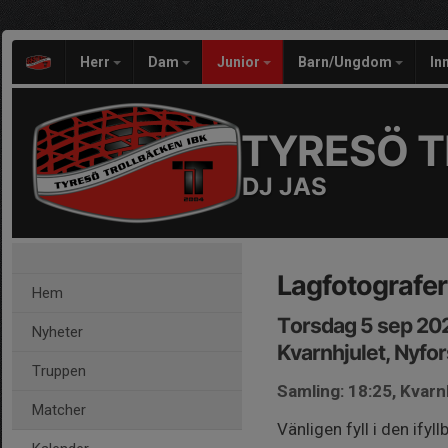
Herr
Dam
Junior
Barn/Ungdom
In
TYRESÖ T
DJ JAS
Lagfotografer
Hem
Torsdag 5 sep 20
Nyheter
Kvarnhjulet, Nyfo
Truppen
Samling: 18:25, Kvarn
Matcher
Vänligen fyll i den ifyl