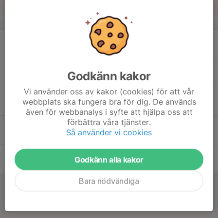
Sön
v.34
17
20:00
DJ JAS Träning Innebandy
21:30
Mån
Fornuddshallen
18
20:15
DJ JAS Träning Innebandy
Godkänn kakor
21:45
Tis
Strandhallen
Vi använder oss av kakor (cookies) för att vår
19
webbplats ska fungera bra för dig. De används
Ons
även för webbanalys i syfte att hjälpa oss att
förbättra våra tjänster.
20
20:30
DJ JAS Träning Innebandy
Så använder vi cookies
22:00
Tor
Fornuddshallen
21
Godkänn alla kakor
Fre
Bara nödvändiga
22
10:00
UPPSTART DJ JAS Träning
17:00
Innebandy+teori
Lör
Skogås rackethall