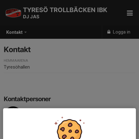
TYRESÖ TROLLBÄCKEN IBK
DJ JAS
Logga in
Kontakt
Kontakt
HEMMAARENA
Tyresöhallen
Kontaktpersoner
Fredrik Netz
Huvudtränare
076-001 73 40
fredrik.netz@telia.com