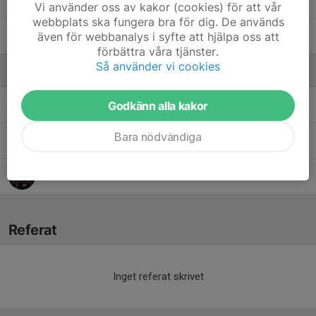
73. Melina J.
Vi använder oss av kakor (cookies) för att vår
webbplats ska fungera bra för dig. De används
även för webbanalys i syfte att hjälpa oss att
85. Tilda J.
förbättra våra tjänster.
Så använder vi cookies
Ledare
Fredrik Netz
Huvudtränare
Godkänn alla kakor
Bara nödvändiga
Jan Edvinsson
Ledare
Per Johansson
Tränare
Referat
Inget referat skrivet