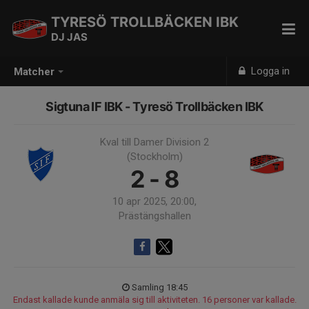
TYRESÖ TROLLBÄCKEN IBK
DJ JAS
Logga in
Matcher
Sigtuna IF IBK - Tyresö Trollbäcken IBK
Kval till Damer Division 2
(Stockholm)
2 - 8
10 apr 2025, 20:00,
Prästängshallen
Samling 18:45
Endast kallade kunde anmäla sig till aktiviteten. 16 personer var kallade.