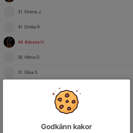
31. Emma J.
41. Emilia R.
44. Adessa H.
50. Hilma D.
51. Elina S.
55. Felicia S.
68. Adeline E.
72. Marie F.
Godkänn kakor