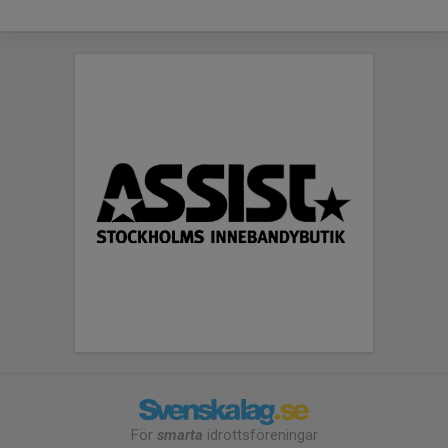
För
smarta
idrottsföreningar