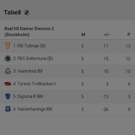
Tabell
Kval till Damer Division 2
(Stockholm)
M
+/-
P
1. FBI Tullinge (B)
5
11
13
2. FBC Sollentuna (B)
5
15
12
3. Vaxholms IBF
5
10
10
4. Tyresö Trollbäcken IBK (B)
5
3
6
5. Sigtuna IF IBK
5
-13
3
6. Västerhaninge IBK
5
-26
0