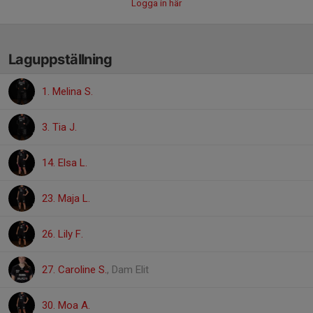
Logga in här
Laguppställning
1. Melina S.
3. Tia J.
14. Elsa L.
23. Maja L.
26. Lily F.
27. Caroline S.
, Dam Elit
30. Moa A.