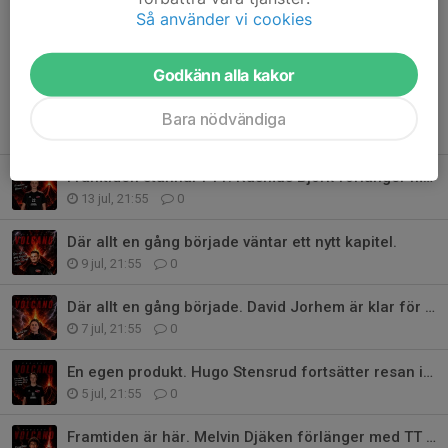
Så använder vi cookies
Dela nyhet
Godkänn alla kakor
Bara nödvändiga
Tidigare nyheter
Framtiden stannar i TT. Rasmus Björk förlänger med TT Herr!
13 jul, 21:55
0
Där allt en gång började väntar ett nytt kapitel.
9 jul, 21:55
0
Där allt en gång började. David Jorhem är klar för TT Herr!
7 jul, 21:55
0
En egen produkt. Hugo Stensrud fortsätter resan i TT Herr!
5 jul, 21:55
0
Framtiden är här. Melvin Djäken förlänger med TT Herr!