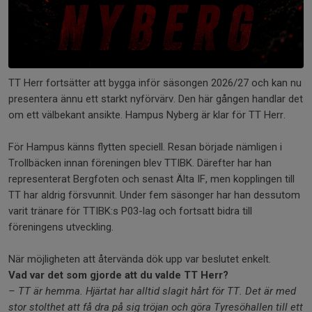
TT Herr fortsätter att bygga inför säsongen 2026/27 och kan nu
presentera ännu ett starkt nyförvärv. Den här gången handlar det
om ett välbekant ansikte. Hampus Nyberg är klar för TT Herr.
För Hampus känns flytten speciell. Resan började nämligen i
Trollbäcken innan föreningen blev TTIBK. Därefter har han
representerat Bergfoten och senast Älta IF, men kopplingen till
TT har aldrig försvunnit. Under fem säsonger har han dessutom
varit tränare för TTIBK:s P03-lag och fortsatt bidra till
föreningens utveckling.
När möjligheten att återvända dök upp var beslutet enkelt.
Vad var det som gjorde att du valde TT Herr?
– TT är hemma. Hjärtat har alltid slagit hårt för TT. Det är med
stor stolthet att få dra på sig tröjan och göra Tyresöhallen till ett