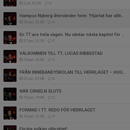
2 jul, 22:00
0
Hampus Nyberg återvänder hem: "Hjärtat har alltid slagit hårt för TT"
30 jun, 22:00
0
En TT:are hela vägen. Nu väntar nästa kapitel för Nils Carvbo.
27 jun, 21:55
0
VÄLKOMMEN TILL TT, LUCAS RIBBESTAD
24 jun, 23:02
0
FRÅN INNEBANDYSKOLAN TILL HERRLAGET – HUGO FORTSÄTTER RESAN I TT
23 jun, 07:00
0
NÄR CIRKELN SLUTS.
19 jun, 19:00
0
FORMAD I TT. REDO FÖR HERRLAGET.
19 jun, 12:00
0
Första vulkan utbrottet!