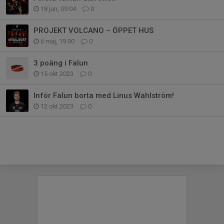
18 jun, 09:04
0
PROJEKT VOLCANO – ÖPPET HUS
6 maj, 19:00
0
3 poäng i Falun
15 okt 2023
0
Inför Falun borta med Linus Wahlström!
12 okt 2023
0