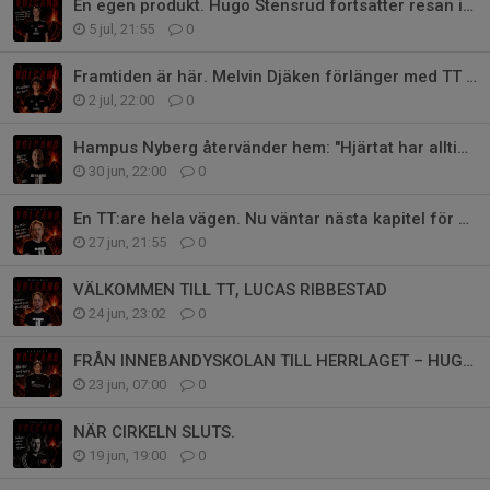
En egen produkt. Hugo Stensrud fortsätter resan i TT Herr!
5 jul, 21:55
0
Framtiden är här. Melvin Djäken förlänger med TT Herr!
2 jul, 22:00
0
Hampus Nyberg återvänder hem: "Hjärtat har alltid slagit hårt för TT"
30 jun, 22:00
0
En TT:are hela vägen. Nu väntar nästa kapitel för Nils Carvbo.
27 jun, 21:55
0
VÄLKOMMEN TILL TT, LUCAS RIBBESTAD
24 jun, 23:02
0
FRÅN INNEBANDYSKOLAN TILL HERRLAGET – HUGO FORTSÄTTER RESAN I TT
23 jun, 07:00
0
NÄR CIRKELN SLUTS.
19 jun, 19:00
0