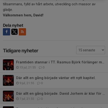
tillsammans, fylld av hårt arbete, utveckling och massor av
glädje.
Välkommen hem, David!
Dela nyhet
Tidigare nyheter
Framtiden stannar i TT. Rasmus Björk förlänger med TT Herr!
13 jul, 21:55
0
Där allt en gång började väntar ett nytt kapitel.
9 jul, 21:55
0
Där allt en gång började. David Jorhem är klar för TT Herr!
7 jul, 21:55
0