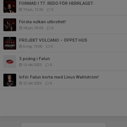
FORMAD I TT. REDO FÖR HERRLAGET.
19 jun, 12:00
0
Första vulkan utbrottet!
18 jun, 09:04
0
PROJEKT VOLCANO – ÖPPET HUS
6 maj, 19:00
0
3 poäng i Falun
15 okt 2023
0
Inför Falun borta med Linus Wahlström!
12 okt 2023
0