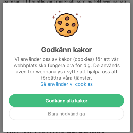
på resan. TT har alltid varit min klubb, som jag följt även när jag
inte spelat här.
Att höra de orden värmer lite extra.
Project Volcano handlar om att skapa en miljö där människor vill
utvecklas tillsammans och vara en del av något större. Att David
vill vara med och bygga den resan tillsammans med oss känns
fantastiskt.
Godkänn kakor
Vad ser du mest fram emot inför kommande säsong?
Vi använder oss av kakor (cookies) för att vår
– Att få vara med på starten av denna resa mot att få tillbaka
webbplats ska fungera bra för dig. De används
klubben dit den hör hemma!
även för webbanalys i syfte att hjälpa oss att
Det är en resa vi ser fram emot att göra tillsammans.
förbättra våra tjänster.
Tre ord som beskriver dig som spelare?
Så använder vi cookies
– Spelförståelse. Vinnarskalle. Lugn.
Tre egenskaper som beskriver David väl. En spelare som läser
Godkänn alla kakor
spelet, tävlar i varje situation och samtidigt behåller lugnet när
det behövs som mest.
Bara nödvändiga
Vi är väldigt glada över att få hälsa David välkommen tillbaka till
TT Herr. Nu ser vi fram emot en spännande säsong