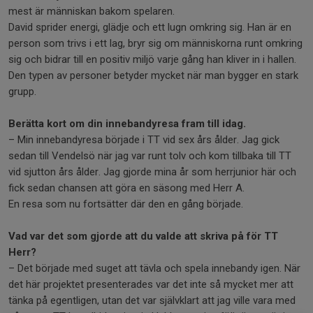
mest är människan bakom spelaren.
David sprider energi, glädje och ett lugn omkring sig. Han är en
person som trivs i ett lag, bryr sig om människorna runt omkring
sig och bidrar till en positiv miljö varje gång han kliver in i hallen.
Den typen av personer betyder mycket när man bygger en stark
grupp.
Berätta kort om din innebandyresa fram till idag.
– Min innebandyresa började i TT vid sex års ålder. Jag gick
sedan till Vendelsö när jag var runt tolv och kom tillbaka till TT
vid sjutton års ålder. Jag gjorde mina år som herrjunior här och
fick sedan chansen att göra en säsong med Herr A.
En resa som nu fortsätter där den en gång började.
Vad var det som gjorde att du valde att skriva på för TT
Herr?
– Det började med suget att tävla och spela innebandy igen. När
det här projektet presenterades var det inte så mycket mer att
tänka på egentligen, utan det var självklart att jag ville vara med