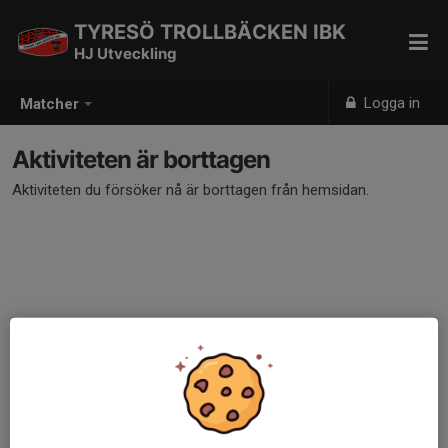
TYRESÖ TROLLBÄCKEN IBK
HJ Utveckling
Logga in
Matcher
Aktiviteten är borttagen
Aktiviteten du försöker nå är borttagen från hemsidan.