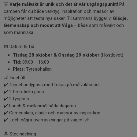
💡
Varje målvakt är unik och det är vår utgångspunkt!
På
campen får du både verktyg, inspiration och massor av
möjligheter att testa nya saker. Tillsammans bygger vi
Glädje,
Gemenskap och modet att Våga
– både som målvakt och
som människa.
📅 Datum & Tid
Tisdag 28 oktober & Onsdag 29 oktober
(Höstlovet)
Tid:
09:00 – 16:00
Plats:
Tyresöhallen
🏑 Innehåll
✔️ 4 innebandypass med fokus på målvaktsspel
✔️ 2 teoretiska pass
✔️ 2 fyspass
✔️ Lunch & mellanmål båda dagarna
✔️ Gemenskap, glädje och massor av inspiration
✔️ …och några överraskningar på vägen! 🎉
🔝 Stegindelning