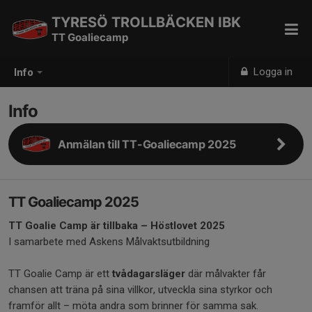
TYRESÖ TROLLBÄCKEN IBK
TT Goaliecamp
Logga in
Info
Info
Anmälan till TT-Goaliecamp 2025
TT Goaliecamp 2025
TT Goalie Camp är tillbaka – Höstlovet 2025
I samarbete med Askens Målvaktsutbildning
TT Goalie Camp är ett
tvådagarsläger
där målvakter får
chansen att träna på sina villkor, utveckla sina styrkor och
framför allt – möta andra som brinner för samma sak.