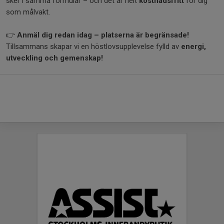
sker i samma formulär – och det är helt
kostnadsfritt
för dig
som målvakt.
👉
Anmäl dig redan idag – platserna är begränsade!
Tillsammans skapar vi en höstlovsupplevelse fylld av
energi,
utveckling och gemenskap!