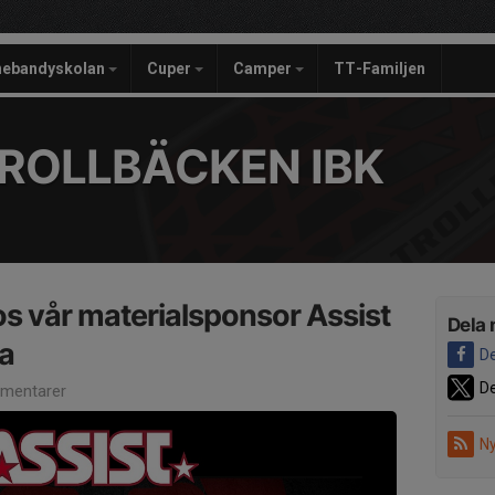
nebandyskolan
Cuper
Camper
TT-Familjen
ROLLBÄCKEN IBK
s vår materialsponsor Assist
Dela 
a
De
De
mentarer
Ny