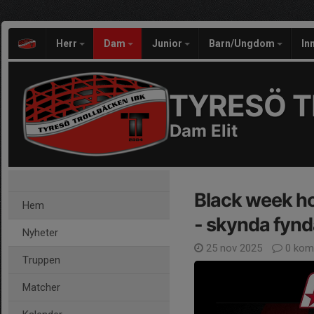
Herr
Dam
Junior
Barn/Ungdom
In
TYRESÖ T
Dam Elit
Black week ho
Hem
- skynda fynd
Nyheter
25 nov 2025
0 kom
Truppen
Matcher