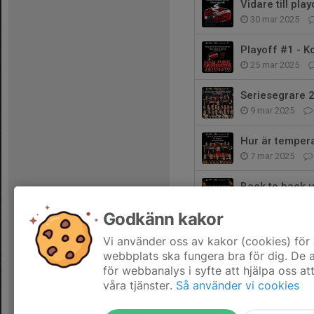
Vidare till pla
30 mar 2025
Playoff #1 - 
25 mar 2025
Seriesegrare 
9 mar 2025
Hur är temper
7 mar 2025
Back to back u
15 dec 2024
Godkänn kakor
Hur är känsla
Vi använder oss av kakor (cookies) för 
11 nov 2024
webbplats ska fungera bra för dig. De
för webbanalys i syfte att hjälpa oss at
våra tjänster.
Så använder vi cookies