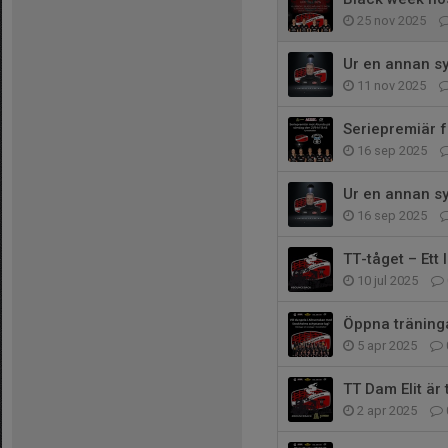
25 nov 2025
Ur en annan sy
11 nov 2025
Seriepremiär 
16 sep 2025
Ur en annan sy
16 sep 2025
TT-tåget – Ett 
10 jul 2025
Öppna träninga
5 apr 2025
TT Dam Elit är 
2 apr 2025