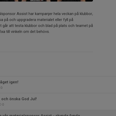
sponsor Assist har kampanjer hela veckan på klubbor,
sa på och uppgradera materialet eller fyll på
 går att testa klubbor och blad på plats och teamet på
 fixa till vinkeln om det behövs.
tåget igen!
0
på och önska God Jul!
0
 vår materialsponsor Assist - skynda fynda