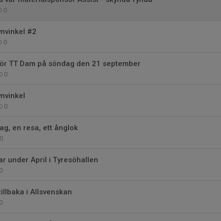
0
nvinkel #2
0
för TT Dam på söndag den 21 september
0
nvinkel
0
lag, en resa, ett ånglok
0
r under April i Tyresöhallen
0
tillbaka i Allsvenskan
0