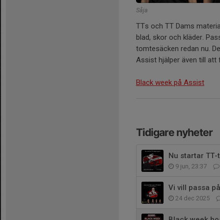
Såja
TTs och TT Dams material
blad, skor och kläder. Pas
tomtesäcken redan nu. Det
Assist hjälper även till att
Black week på Assist
Tidigare nyheter
Nu startar TT-
9 jun, 23:37
Vi vill passa 
24 dec 2025
Black week hos