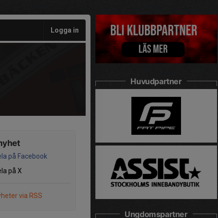
Logga in
Huvudpartner
nyhet
la på Facebook
la på X
heter via RSS
Ungdomspartner