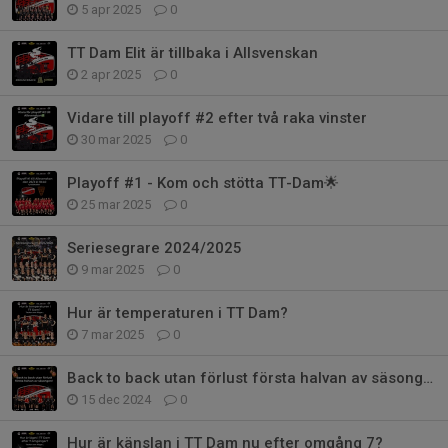
5 apr 2025
0
TT Dam Elit är tillbaka i Allsvenskan
2 apr 2025
0
Vidare till playoff #2 efter två raka vinster
30 mar 2025
0
Playoff #1 - Kom och stötta TT-Dam🌟
25 mar 2025
0
Seriesegrare 2024/2025
9 mar 2025
0
Hur är temperaturen i TT Dam?
7 mar 2025
0
Back to back utan förlust första halvan av säsongen
15 dec 2024
0
Hur är känslan i TT Dam nu efter omgång 7?