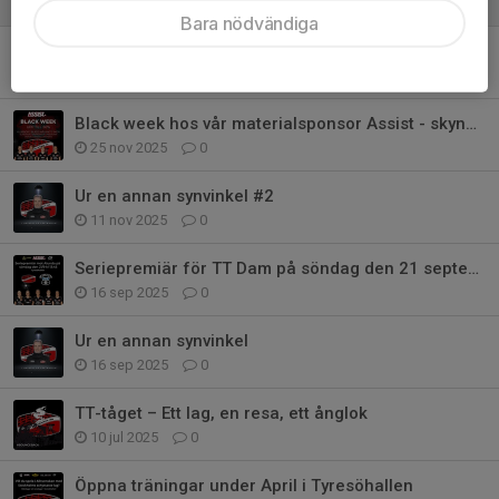
9 jun, 23:37
0
Bara nödvändiga
Vi vill passa på och önska God Jul!
24 dec 2025
0
Black week hos vår materialsponsor Assist - skynda fynda
25 nov 2025
0
Ur en annan synvinkel #2
11 nov 2025
0
Seriepremiär för TT Dam på söndag den 21 september
16 sep 2025
0
Ur en annan synvinkel
16 sep 2025
0
TT-tåget – Ett lag, en resa, ett ånglok
10 jul 2025
0
Öppna träningar under April i Tyresöhallen