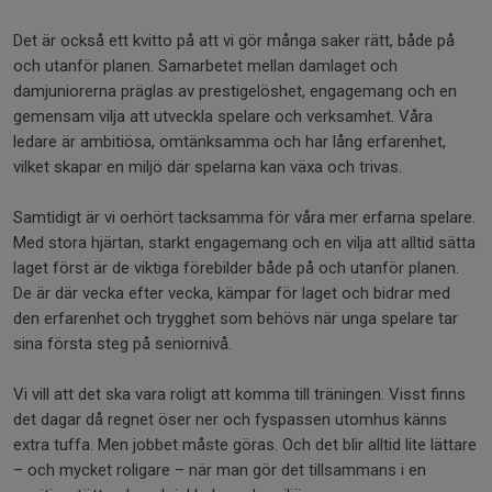
Det är också ett kvitto på att vi gör många saker rätt, både på
och utanför planen. Samarbetet mellan damlaget och
damjuniorerna präglas av prestigelöshet, engagemang och en
gemensam vilja att utveckla spelare och verksamhet. Våra
ledare är ambitiösa, omtänksamma och har lång erfarenhet,
vilket skapar en miljö där spelarna kan växa och trivas.
Samtidigt är vi oerhört tacksamma för våra mer erfarna spelare.
Med stora hjärtan, starkt engagemang och en vilja att alltid sätta
laget först är de viktiga förebilder både på och utanför planen.
De är där vecka efter vecka, kämpar för laget och bidrar med
den erfarenhet och trygghet som behövs när unga spelare tar
sina första steg på seniornivå.
Vi vill att det ska vara roligt att komma till träningen. Visst finns
det dagar då regnet öser ner och fyspassen utomhus känns
extra tuffa. Men jobbet måste göras. Och det blir alltid lite lättare
– och mycket roligare – när man gör det tillsammans i en