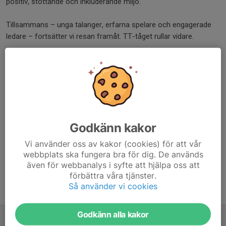
positiv, stöttande och inkluderande miljö.
Tillsammans – unga talanger, erfarna spelare och engagerade
ledare – fortsätter vi resan framåt. TT-tåget rullar vidare.
Vill du hoppa på TT-tåget, senior som junior, hör av dig till mig
så berättar mer om vår verksamhet.
Mathias Björkman
Sportchef TT Dam och TT DJ
070-9966476
Godkänn kakor
Dela nyhet
Vi använder oss av kakor (cookies) för att vår
webbplats ska fungera bra för dig. De används
även för webbanalys i syfte att hjälpa oss att
förbättra våra tjänster.
Så använder vi cookies
Tidigare nyheter
Godkänn alla kakor
Nu startar TT-tåget igen!