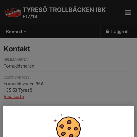
TYRESÖ TROLLBÄCKEN IBK
F17/18
Logga in
Kontakt
Kontakt
HEMMAARENA
Fornuddshallen
BESÖKSADRESS
Fornuddsvägen 36A
135 53 Tyresö
Visa karta
Kontaktpersoner