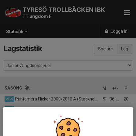
TYRESÖ TROLLBÄCKEN IBK
TT ungdom F
Logga in
Statistik
Lagstatistik
Spelare
Lag
SÄSONG
M
+/-
P
Pantamera Flickor 2009/2010 A (Stockholm)
9
36-20
20
2025
Bäst i Stan Flickor 15 – Slutspel
3
17-6
8
2025
USM Flickor Grupp 11
2
7-2
4
2025
Pantamera Flickor 2009/2010 B
10
22-37
7
2025