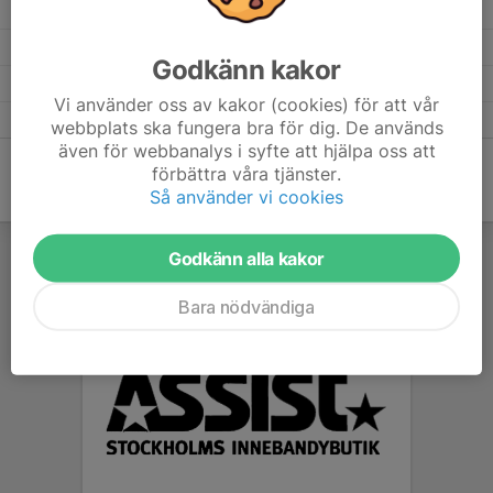
Pantamera Flickor 2009/2010 C Södra
14
33-36
20
2025
Pantamera Flickor 2009/2010 A Vår 1
4
15-4
9
2025
Godkänn kakor
Pantamera Flickor 2009/2010 B3
3
7-9
3
2025
Vi använder oss av kakor (cookies) för att vår
Bäst i Stan Flickor 15 – Slutspel
3
17-6
8
2025
webbplats ska fungera bra för dig. De används
även för webbanalys i syfte att hjälpa oss att
förbättra våra tjänster.
Så använder vi cookies
Godkänn alla kakor
Bara nödvändiga