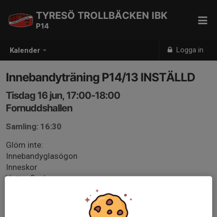
TYRESÖ TROLLBÄCKEN IBK
P14
Logga in
Kalender
Innebandyträning P14/13 INSTÄLLD
Tisdag 16 jun, 17:00-18:00
Fornuddshallen
Samling: 16:30
Glöm inte:
Innebandyglasögon
Inneskor
Vattenflaska
Innebandyklubba
Uteskor för utefys.