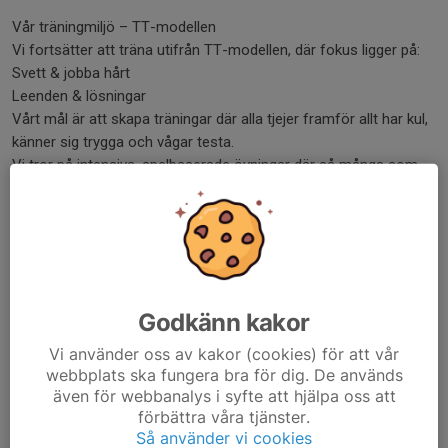
Vår träningmiljö – TT-modellen
Vi fortsätter att träna utifrån TT-modellen, där fokus ligger på:
Svett & jobba hårt
Leenden & lösningar
Vårt mål är att skapa träningar där alla tjejer framför allt har kul,
känner sig trygga och vågar testa.
Vi tror på intensiva, spelbaserade övningar där så många som
möjligt är i gång så mycket som möjligt, med bollen i centrum.
Vi jobbar också med att utveckla beslutstagande och
koordination, alltid på ett lekfullt och inspirerande sätt.
Vi är supertaggade på en ny termin fylld av glädje, gemenskap
och mod – och vi hoppas att tjejerna känner samma sak 💥
Godkänn kakor
Vi ses i hallen på lördag!
Varma hälsningar
Vi använder oss av kakor (cookies) för att vår
Ledare F17/18 Tyresö Trollbäcken IBK
webbplats ska fungera bra för dig. De används
även för webbanalys i syfte att hjälpa oss att
Dela nyhet
förbättra våra tjänster.
Så använder vi cookies