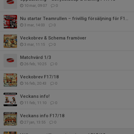
10 mar, 09:07
0
Nu startar Teamrullen – frivillig försäljning för F17/18
3 mar, 14:03
0
Veckobrev & Schema framöver
3 mar, 11:15
0
Matchvärd 1/3
26 feb, 10:25
0
Veckobrev F17/18
16 feb, 20:43
0
Veckans info!
11 feb, 11:10
0
Veckans info F17/18
27 jan, 13:55
0