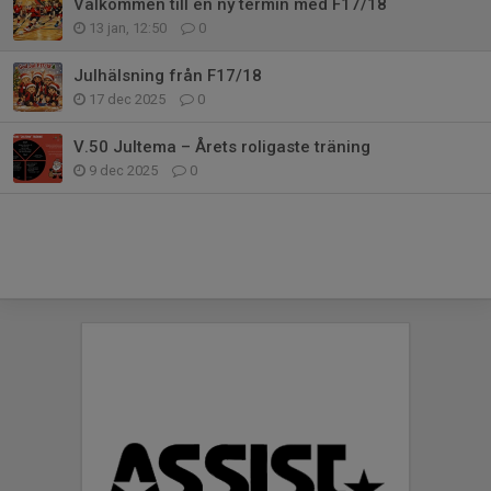
Välkommen till en ny termin med F17/18
13 jan, 12:50
0
Julhälsning från F17/18
17 dec 2025
0
V.50 Jultema – Årets roligaste träning
9 dec 2025
0