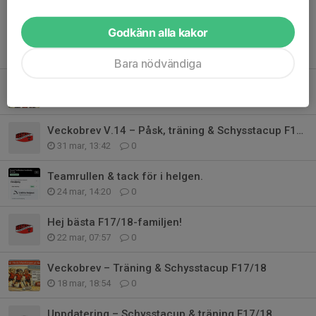
Godkänn alla kakor
Tidigare nyheter
Bara nödvändiga
Hej bästa F17/18-familjen!
9 apr, 10:51
0
Veckobrev V.14 – Påsk, träning & Schysstacup F17/18
31 mar, 13:42
0
Teamrullen & tack för i helgen.
24 mar, 14:20
0
Hej bästa F17/18-familjen!
22 mar, 07:57
0
Veckobrev – Träning & Schysstacup F17/18
18 mar, 18:54
0
Uppdatering – Schysstacup & träning F17/18