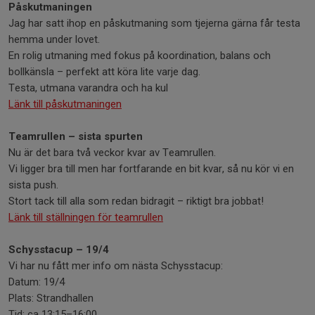
Påskutmaningen
Jag har satt ihop en påskutmaning som tjejerna gärna får testa
hemma under lovet.
En rolig utmaning med fokus på koordination, balans och
bollkänsla – perfekt att köra lite varje dag.
Testa, utmana varandra och ha kul
Länk till påskutmaningen
Teamrullen – sista spurten
Nu är det bara två veckor kvar av Teamrullen.
Vi ligger bra till men har fortfarande en bit kvar, så nu kör vi en
sista push.
Stort tack till alla som redan bidragit – riktigt bra jobbat!
Länk till ställningen för teamrullen
Schysstacup – 19/4
Vi har nu fått mer info om nästa Schysstacup:
Datum: 19/4
Plats: Strandhallen
Tid: ca 13:15–16:00