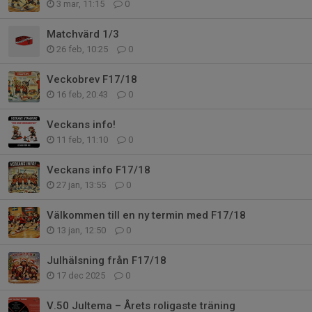
3 mar, 11:15
0
Matchvärd 1/3
26 feb, 10:25
0
Veckobrev F17/18
16 feb, 20:43
0
Veckans info!
11 feb, 11:10
0
Veckans info F17/18
27 jan, 13:55
0
Välkommen till en ny termin med F17/18
13 jan, 12:50
0
Julhälsning från F17/18
17 dec 2025
0
V.50 Jultema – Årets roligaste träning