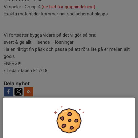
Vi spelar i Grupp 4
(se bild för gruppindelning).
Exakta matchtider kommer när spelschemat släpps.
Vi fortsätter bygga vidare på det vi gör så bra:
svett & ge allt – leende – lösningar
Ha en riktigt fin påsk och passa på att röra lite på er mellan allt
godis
ENERGI!!!
/ Ledarstaben F17/18
Dela nyhet
Tidigare nyheter
Hej bästa F17/18-familjen!
9 apr, 10:51
0