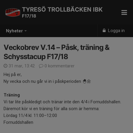
TYRESÖ TROLLBÄCKEN IBK
F17/18
Logga in
Nyheter
Veckobrev V.14 – Påsk, träning &
Schysstacup F17/18
31 mar, 13:42
0 kommentarer
Hej på er,
Ny vecka och nu går vi in i påskperioden 🐣🌼
Träning
Vi tar lite påskledigt och tränar inte den 4/4 i Fornuddshallen.
Däremot kör vi en träning för alla som är hemma:
Lördag 11/4 kl. 11:00–12:00
Fornuddshallen