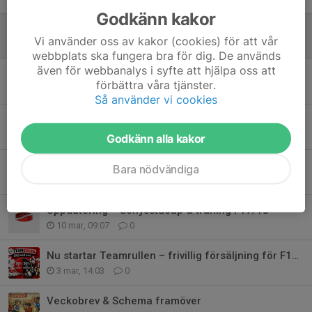
Godkänn kakor
Veckobrev V.14 – Påsk, träning & Schysstacup F17/18
Vi använder oss av kakor (cookies) för att vår
31 mar, 13:42
0
webbplats ska fungera bra för dig. De används
även för webbanalys i syfte att hjälpa oss att
Teamrullen & tack för i helgen.
förbättra våra tjänster.
24 mar, 14:20
0
Så använder vi cookies
Hej bästa F17/18-familjen!
22 mar, 07:57
0
Godkänn alla kakor
Veckobrev – Träning & Schysstacup F17/18
Bara nödvändiga
18 mar, 18:54
0
Uppdatering – Schysstacup & träning F17/18
10 mar, 09:07
0
Nu startar Teamrullen – frivillig försäljning för F17/18
3 mar, 14:03
0
Veckobrev & Schema framöver