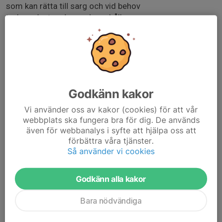
som kan rätta till sarg och vid behov
torka golvet under speluppehåll
Lagen ska samlas 1,5 timmar innan match för att
förbereda inför match.
Innan match kan behov finnas att bygga sarg, ställa ut
stolar till sargvakter, avbytare och utvisningsbås.
Cafeterian behöver också förberedas med kaffe, toast
m.m.
Godkänn kakor
Efter match grovstäda på läktaren, plocka undan i
cafeterian m.m. enligt instruktion i cafeterian.
Vi använder oss av kakor (cookies) för att vår
webbplats ska fungera bra för dig. De används
Om något lag får förändrade matchschema och får
även för webbanalys i syfte att hjälpa oss att
svårt att ansvara vid nedan tillfälle se om ni kan byta
förbättra våra tjänster.
med ett annat lag samt meddela kansliet om bytet
Så använder vi cookies
Godkänn alla kakor
Bara nödvändiga