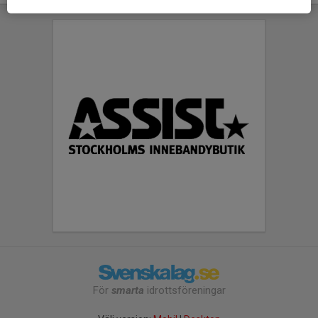
För
smarta
idrottsföreningar