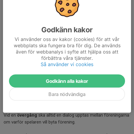
skrivit under policyn, till höger finns också vanliga frågor och
svar gällande övergångar.
Mer info om Värvningspolicyn
Godkänn kakor
Vi använder oss av kakor (cookies) för att vår
webbplats ska fungera bra för dig. De används
även för webbanalys i syfte att hjälpa oss att
Policyn i korthet:
förbättra våra tjänster.
Definition övergång och värvning;
Så använder vi cookies
Övergång/föreningsbyte
Godkänn alla kakor
Sker alltid på spelarens initiativ.
Bara nödvändiga
Värvning
Sker alltid på föreningens initiativ.
Vid en
övergång
ska alltid en dialog upptas mellan föreningarna
om varför spelaren vill byta förening.