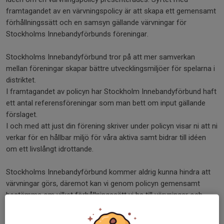
framtagandet av en värvningspolicy är att skapa ett gemensamt
förhållningssätt och en samsyn gällande värvningar för
Stockholms Innebandyförbunds föreningar.
Stockholms Innebandyförbund tror på att mer samverkan
mellan föreningar skapar bättre utvecklingsmiljöer för spelarna i
distriktet.
I framtagandet av policyn har Stockholm Innebandyförbund haft
ett antal referensföreningar som man bett om input gällande
förslaget.
I och med att just din förening skriver under policyn visar ni att ni
verkar för en hållbar miljö för våra aktiva samt bidrar till idéen
om ett livslångt idrottande.
Stockholms Innebandyförbund kommer aldrig kunna hindra att
värvningar görs, däremot kan vi genom policyn gemensamt
bestämma om vilket förhållningssätt vi ha till värvningar och
övergångar.
I listan till höger finns värvningspolicyn samt de föreningar som