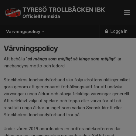
TYRESÖ TROLLBÄCKEN IBK
Officiell hemsida
Logga in
Värvningspolicy
Värvningspolicy
Att behålla ”
så många som möjligt så länge som möjligt
” är
innebandyns motto och ledord.
Stockholms Innebandyförbund ska följa idrottens riktlinjer vilket
görs genom ett gemensamt förhållningssätt för att undvika
värvningar i unga åldrar och stävja felaktiga värvningar generellt.
Att selektivt välja ut spelare och toppa eller värva för att nå
resultat i unga åldrar är inget som varken Svensk Idrott eller
Stockholms Innebandyförbund tror på.
Under våren 2019 anordnades en ordförandekonferens där
idéen om en värvningspolicy presenterades. Syftet med