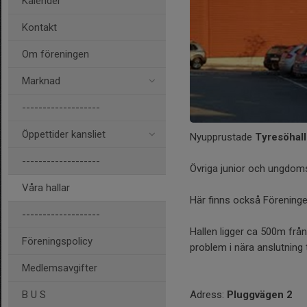
Kalender
Kontakt
Om föreningen
Marknad
-------------------
Öppettider kansliet
Nyupprustade
Tyresöhal
-------------------
Övriga junior och ungdomsla
Våra hallar
Här finns också Föreninge
-------------------
Hallen ligger ca 500m från
Föreningspolicy
problem i nära anslutning ti
Medlemsavgifter
Adress:
Pluggvägen 2
B U S