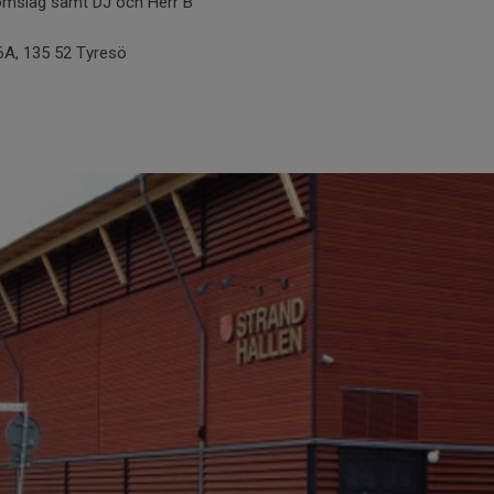
omslag samt DJ och Herr B
6A, 135 52 Tyresö