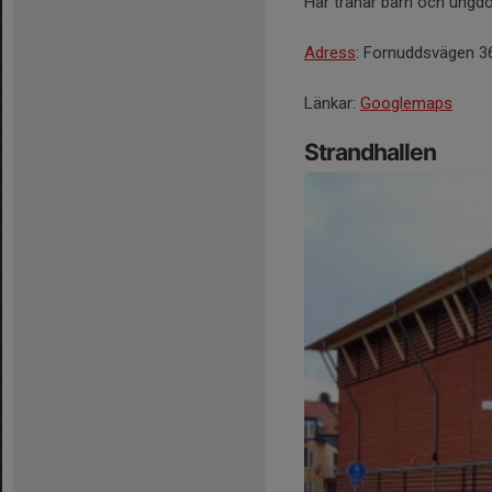
Här tränar barn och ungd
Adress
: Fornuddsvägen 3
Länkar:
Googlemaps
Strandhallen