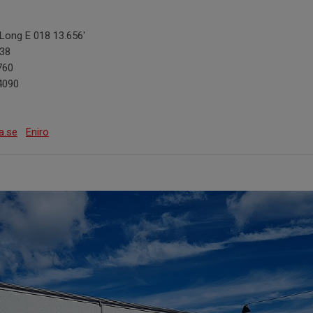
Long E 018 13.656'
38
760
4090
a.se
Eniro