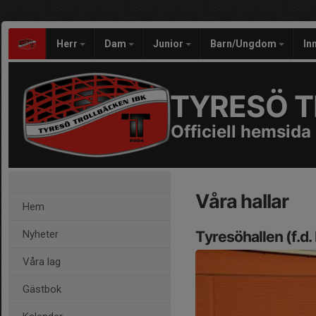
Herr
Dam
Junior
Barn/Ungdom
In
TYRESÖ T
Officiell hemsida
Våra hallar
Hem
Nyheter
Tyresöhallen (f.d
Våra lag
Gästbok