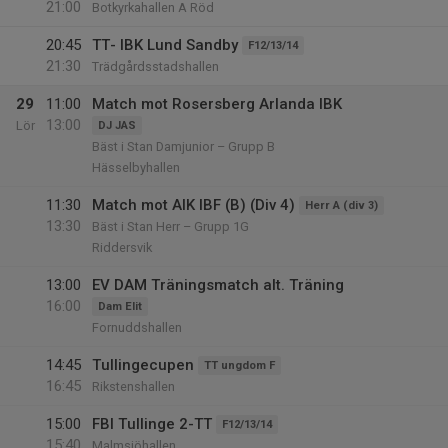
21:00
Botkyrkahallen A Röd
20:45
TT- IBK Lund Sandby
F12/13/14
21:30
Trädgårdsstadshallen
29
11:00
Match mot Rosersberg Arlanda IBK
13:00
Lör
DJ JAS
Bäst i Stan Damjunior – Grupp B
Hässelbyhallen
11:30
Match mot AIK IBF (B) (Div 4)
Herr A (div 3)
13:30
Bäst i Stan Herr – Grupp 1G
Riddersvik
13:00
EV DAM Träningsmatch alt. Träning
16:00
Dam Elit
Fornuddshallen
14:45
Tullingecupen
TT ungdom F
16:45
Rikstenshallen
15:00
FBI Tullinge 2-TT
F12/13/14
15:40
Malmsjöhallen