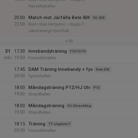
Hässelbyhallen
20:00
Match mot Järfälla Bele IBK
HJ JAS
22:00
Bäst i Stan Herrjunior – Grupp C
Jakobsbergs Sporthall
v.36
31
17:30
Innebandyträning
F12/13/14
19:00
Mån
Fornuddshallen
17:45
DAM Träning Innebandy + fys
Dam Elit
20:00
Tyresöhallen
18:00
Måndagsträning P12/HJ Utv
P12
19:00
Strandhallen
18:00
Måndagsträning
HJ Utveckling
19:00
Strandhallen
18:15
Träning
TT ungdom F
20:00
Fornuddshallen