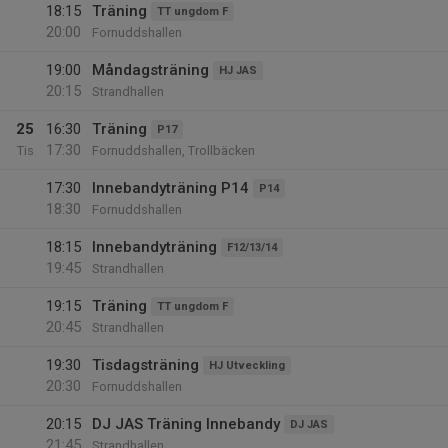
18:15
Träning
TT ungdom F
20:00
Fornuddshallen
19:00
Måndagsträning
HJ JAS
20:15
Strandhallen
25
16:30
Träning
P17
17:30
Tis
Fornuddshallen, Trollbäcken
17:30
Innebandyträning P14
P14
18:30
Fornuddshallen
18:15
Innebandyträning
F12/13/14
19:45
Strandhallen
19:15
Träning
TT ungdom F
20:45
Strandhallen
19:30
Tisdagsträning
HJ Utveckling
20:30
Fornuddshallen
20:15
DJ JAS Träning Innebandy
DJ JAS
21:45
Strandhallen