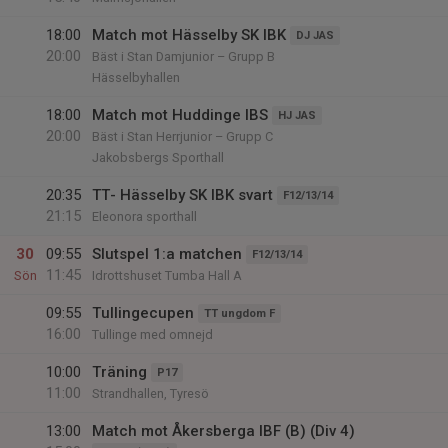
18:00
Match mot Hässelby SK IBK
DJ JAS
20:00
Bäst i Stan Damjunior – Grupp B
Hässelbyhallen
18:00
Match mot Huddinge IBS
HJ JAS
20:00
Bäst i Stan Herrjunior – Grupp C
Jakobsbergs Sporthall
20:35
TT- Hässelby SK IBK svart
F12/13/14
21:15
Eleonora sporthall
30
09:55
Slutspel 1:a matchen
F12/13/14
11:45
Sön
Idrottshuset Tumba Hall A
09:55
Tullingecupen
TT ungdom F
16:00
Tullinge med omnejd
10:00
Träning
P17
11:00
Strandhallen, Tyresö
13:00
Match mot Åkersberga IBF (B) (Div 4)