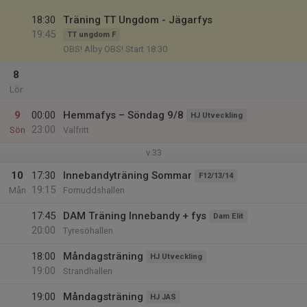
18:30
Träning TT Ungdom - Jägarfys
19:45
TT ungdom F
OBS! Alby OBS! Start 18:30
8
Lör
9
00:00
Hemmafys – Söndag 9/8
HJ Utveckling
23:00
Sön
Valfritt
v.33
10
17:30
Innebandyträning Sommar
F12/13/14
19:15
Mån
Fornuddshallen
17:45
DAM Träning Innebandy + fys
Dam Elit
20:00
Tyresöhallen
18:00
Måndagsträning
HJ Utveckling
19:00
Strandhallen
19:00
Måndagsträning
HJ JAS