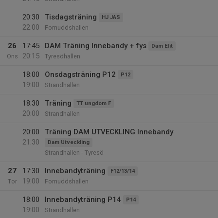
20:30
Tisdagsträning
HJ JAS
22:00
Fornuddshallen
26
17:45
DAM Träning Innebandy + fys
Dam Elit
20:15
Ons
Tyresöhallen
18:00
Onsdagsträning P12
P12
19:00
Strandhallen
18:30
Träning
TT ungdom F
20:00
Strandhallen
20:00
Träning DAM UTVECKLING Innebandy
21:30
Dam Utveckling
Strandhallen - Tyresö
27
17:30
Innebandyträning
F12/13/14
19:00
Tor
Fornuddshallen
18:00
Innebandyträning P14
P14
19:00
Strandhallen