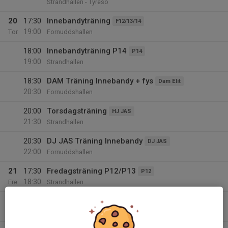
Strandhallen - Tyresö
20
17:30
Innebandyträning
F12/13/14
19:00
Tor
Fornuddshallen
18:00
Innebandyträning P14
P14
19:00
Strandhallen
18:30
DAM Träning Innebandy + fys
Dam Elit
20:30
Fornuddshallen
20:00
Torsdagsträning
HJ JAS
21:30
Strandhallen
20:30
DJ JAS Träning Innebandy
DJ JAS
22:00
Fornuddshallen
21
17:30
Fredagsträning P12/P13
P12
18:30
Fre
Strandhallen
18:30
Fredagsträning
HJ Utveckling
19:30
Strandhallen