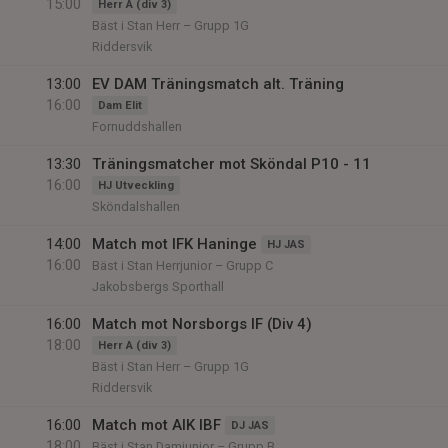
15:00
Herr A (div 3)
Bäst i Stan Herr – Grupp 1G
Riddersvik
13:00
EV DAM Träningsmatch alt. Träning
16:00
Dam Elit
Fornuddshallen
13:30
Träningsmatcher mot Sköndal P10 - 11
16:00
HJ Utveckling
Sköndalshallen
14:00
Match mot IFK Haninge
HJ JAS
16:00
Bäst i Stan Herrjunior – Grupp C
Jakobsbergs Sporthall
16:00
Match mot Norsborgs IF (Div 4)
18:00
Herr A (div 3)
Bäst i Stan Herr – Grupp 1G
Riddersvik
16:00
Match mot AIK IBF
DJ JAS
18:00
Bäst i Stan Damjunior – Grupp B