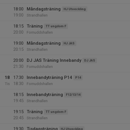
18:00
Måndagsträning
HJ Utveckling
19:00
Strandhallen
18:15
Träning
TT ungdom F
20:00
Fornuddshallen
19:00
Måndagsträning
HJ JAS
20:15
Strandhallen
20:00
DJ JAS Träning Innebandy
DJ JAS
21:30
Fornuddshallen
18
17:30
Innebandyträning P14
P14
18:30
Tis
Fornuddshallen
18:15
Innebandyträning
F12/13/14
19:45
Strandhallen
19:15
Träning
TT ungdom F
20:45
Strandhallen
19:30
Tisdagsträning
HJ Utveckling