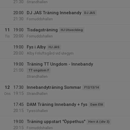
21:30
Strandhallen
20:00
DJ JAS Träning Innebandy
DJ JAS
21:30
Fornuddshallen
11
19:00
Tisdagsträning
HJ Utveckling
20:00
Tis
Fornuddshallen
19:00
Fys i Alby
HJ JAS
20:00
Alby Friluftsgård vid utegym
19:00
Träning TT Ungdom - Innebandy
21:00
TT ungdom F
Strandhallen
12
17:30
Innebandyträning Sommar
F12/13/14
19:15
Ons
Strandhallen
17:45
DAM Träning Innebandy + fys
Dam Elit
20:15
Tyresöhallen
19:00
Träning uppstart "Öppethus"
Herr A (div 3)
20:15
Fornuddshallen