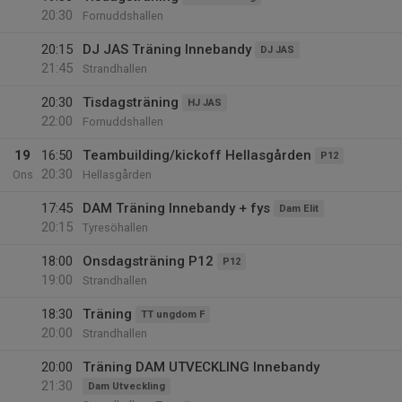
20:30
Fornuddshallen
20:15
DJ JAS Träning Innebandy
DJ JAS
21:45
Strandhallen
20:30
Tisdagsträning
HJ JAS
22:00
Fornuddshallen
19
16:50
Teambuilding/kickoff Hellasgården
P12
20:30
Ons
Hellasgården
17:45
DAM Träning Innebandy + fys
Dam Elit
20:15
Tyresöhallen
18:00
Onsdagsträning P12
P12
19:00
Strandhallen
18:30
Träning
TT ungdom F
20:00
Strandhallen
20:00
Träning DAM UTVECKLING Innebandy
21:30
Dam Utveckling