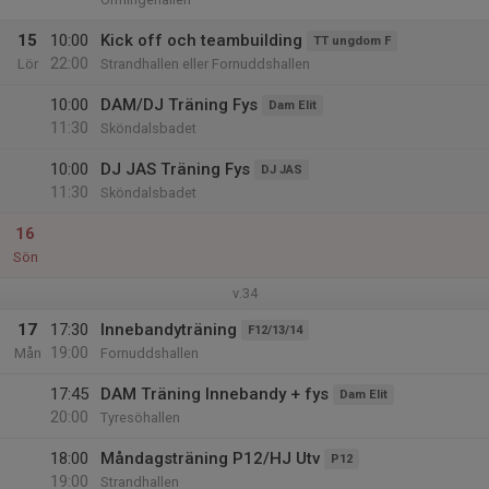
15
10:00
Kick off och teambuilding
TT ungdom F
22:00
Lör
Strandhallen eller Fornuddshallen
10:00
DAM/DJ Träning Fys
Dam Elit
11:30
Sköndalsbadet
10:00
DJ JAS Träning Fys
DJ JAS
11:30
Sköndalsbadet
16
Sön
v.34
17
17:30
Innebandyträning
F12/13/14
19:00
Mån
Fornuddshallen
17:45
DAM Träning Innebandy + fys
Dam Elit
20:00
Tyresöhallen
18:00
Måndagsträning P12/HJ Utv
P12
19:00
Strandhallen