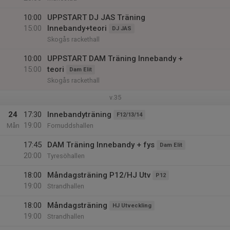
10:00
UPPSTART DJ JAS Träning
15:00
Innebandy+teori
DJ JAS
Skogås rackethall
10:00
UPPSTART DAM Träning Innebandy +
15:00
teori
Dam Elit
Skogås rackethall
v.35
24
17:30
Innebandyträning
F12/13/14
19:00
Mån
Fornuddshallen
17:45
DAM Träning Innebandy + fys
Dam Elit
20:00
Tyresöhallen
18:00
Måndagsträning P12/HJ Utv
P12
19:00
Strandhallen
18:00
Måndagsträning
HJ Utveckling
19:00
Strandhallen