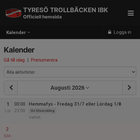
TYRESÖ TROLLBÄCKEN IBK
Officiell hemsida
Logga in
Kalender
Kalender
Gå till idag
|
Prenumerera
Augusti 2026
1
00:00
Hemmafys - Fredag 31/7 eller Lördag 1/8
23:00
Lör
HJ Utveckling
Valfritt
2
Sön