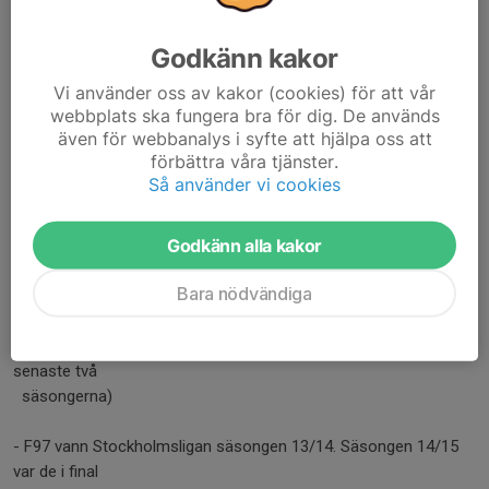
Idag har föreningen drygt 600 medlemmar varav ca 520 är aktiva
Godkänn kakor
spelare.
Vi använder oss av kakor (cookies) för att vår
Av dessa är ca 110 st tjejer.
webbplats ska fungera bra för dig. De används
även för webbanalys i syfte att hjälpa oss att
Utöver denna utveckling så har föreningen flera utmärkande
förbättra våra tjänster.
representationslag:
Så använder vi cookies
- Damlaget kommer säsongen 16/17 spela i SSL då de efter en
Godkänn alla kakor
andraplats i
serien kvalbesegrade först IKSU Ungdom och sedan
Bara nödvändiga
Hammarby IF IBF.
- Herrlaget spelar säsongen 16/17 i Allsvenskan (liksom de
senaste två
säsongerna)
- F97 vann Stockholmsligan säsongen 13/14. Säsongen 14/15
var de i final