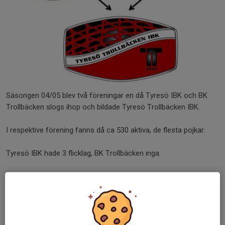
Säsongen 04/05 blev två föreningar en då Tyresö IBK och BK
Trollbäcken slogs ihop och bildade Tyresö Trollbäcken IBK.
I respektive förening fanns då ca 530 aktiva, de flesta pojkar.
Tyresö IBK hade 3 flicklag, BK Trollbäcken inga.
Föreningen lade ner stor möda på att bredda föreningen på
flicksidan, och i den senaste säsongen, 15/16, har vi på
flicksidan haft verksamhet i följande åldrar; 06, 04, 03, 01 och 00
samt ett fortsatt lovande damjuniorlag, bestående av flickor
födda 97-99, som vunnit flera titlar de senaste åren.