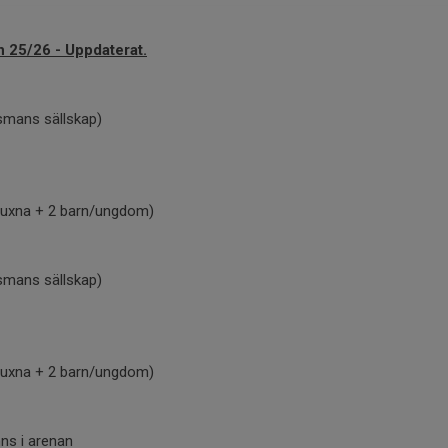
n 25/26 - Uppdaterat.
lsmans sällskap)
vuxna + 2 barn/ungdom)
lsmans sällskap)
vuxna + 2 barn/ungdom)
nns i arenan