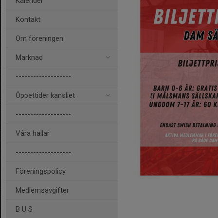
Kalender
Kontakt
Om föreningen
Marknad
-------------------
Öppettider kansliet
-------------------
Våra hallar
-------------------
Föreningspolicy
Medlemsavgifter
B U S