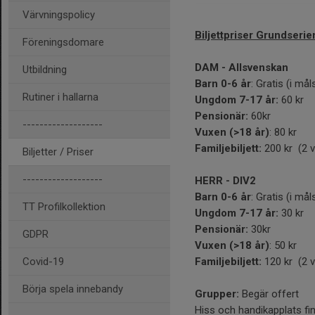
Värvningspolicy
Biljettpriser Grundserie
Föreningsdomare
DAM - Allsvenskan
Utbildning
Barn 0-6 år
: Gratis (i må
Rutiner i hallarna
Ungdom 7-17 år:
60 kr
Pensionär:
60kr
-------------------
Vuxen (>18 år)
: 80 kr
Familjebiljett:
200 kr (2 
Biljetter / Priser
-------------------
HERR - DIV2
Barn 0-6 år
: Gratis (i må
TT Profilkollektion
Ungdom 7-17 år:
30 kr
Pensionär:
30kr
GDPR
Vuxen (>18 år)
: 50 kr
Familjebiljett:
120 kr (2 
Covid-19
Börja spela innebandy
Grupper:
Begär offert
Hiss och handikapplats fi