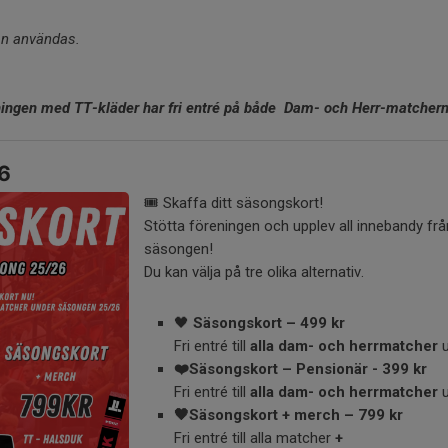
an användas.
ingen med TT-kläder har fri entré på både Dam- och Herr-matcher
6
🎟️ Skaffa ditt säsongskort!
Stötta föreningen och upplev all innebandy frå
säsongen!
Du kan välja på tre olika alternativ.
🖤
Säsongskort – 499 kr
Fri entré till
alla dam- och herrmatcher
u
❤️Säsongskort – Pensionär - 399 kr
Fri entré till
alla dam- och herrmatcher
u
🖤Säsongskort + merch – 799 kr
Fri entré till alla matcher
+