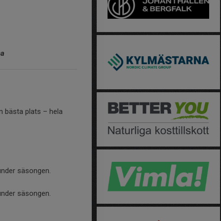
na
n bästa plats – hela
nder säsongen.
nder säsongen.