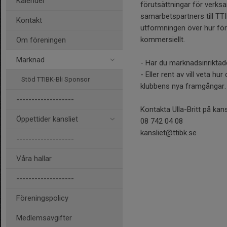
Kalender
förutsättningar för verk
samarbetspartners till TT
Kontakt
utformningen över hur för
kommersiellt.
Om föreningen
Marknad
- Har du marknadsinriktad
- Eller rent av vill veta hur
Stöd TTIBK-Bli Sponsor
klubbens nya framgångar.
-------------------
Kontakta Ulla-Britt på kans
Öppettider kansliet
08 742 04 08
kansliet@ttibk.se
-------------------
Våra hallar
-------------------
Föreningspolicy
Medlemsavgifter