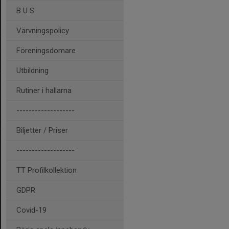
B U S
Värvningspolicy
Föreningsdomare
Utbildning
Rutiner i hallarna
-------------------
Biljetter / Priser
-------------------
TT Profilkollektion
GDPR
Covid-19