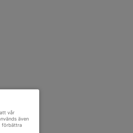
att vår
 används även
t förbättra