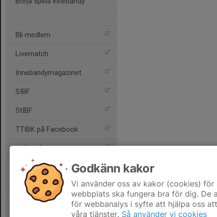
Börja spela innebandy
Bli medlem
Livematch
Innebandymagazinet
SIBF
StIBF
TTIBK på Facebook
Hallar i Stockholm
Godkänn kakor
Vi använder oss av kakor (cookies) för 
webbplats ska fungera bra för dig. De
för webbanalys i syfte att hjälpa oss at
våra tjänster.
Så använder vi cookies