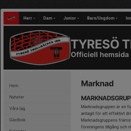
Herr
Dam
Junior
Barn/Ungdom
In
TYRESÖ T
Officiell hemsida
Marknad
Hem
Nyheter
MARKNADSGRUP
Marknadsgruppen är en fu
Våra lag
antagit för att effektivt d
Gästbok
Marknadsgruppens främsta 
föreningens tillgång och 