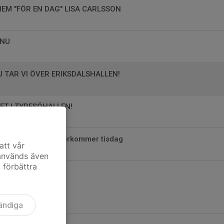
M "FÖR EN DAG" LISA CARLSSON
 NU
U TAR VI ÖVER ERIKSDALSHALLEN!
ET I TYRESÖHALLEN!
åskledigt nu och återkommer tisdag
att vår
 används även
t förbättra
ändiga