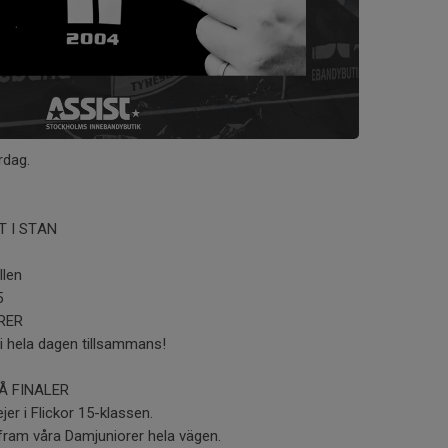
rdag.
T I STAN
llen
5
RER
vi hela dagen tillsammans!
Å FINALER
ejer i Flickor 15-klassen.
r fram våra Damjuniorer hela vägen.