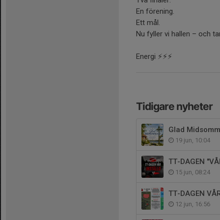
En förening.
Ett mål.
Nu fyller vi hallen – och 
Energi ⚡⚡⚡
Tidigare nyheter
Glad Midsomm
19 jun, 10:04
TT-DAGEN "VÅ
15 jun, 08:24
TT-DAGEN VÅR
12 jun, 16:56