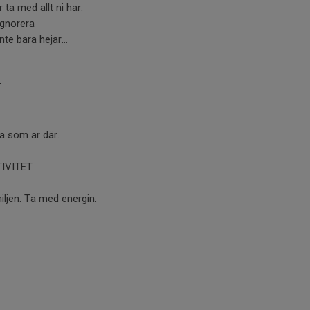
ta med allt ni har.
ignorera
nte bara hejar…
T
ka som är där.
TIVITET
ljen. Ta med energin.