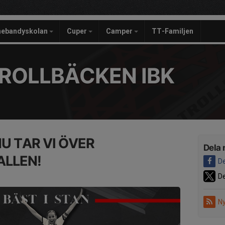
nebandyskolan
Cuper
Camper
TT-Familjen
ROLLBÄCKEN IBK
NU TAR VI ÖVER
Dela 
ALLEN!
De
De
Ny