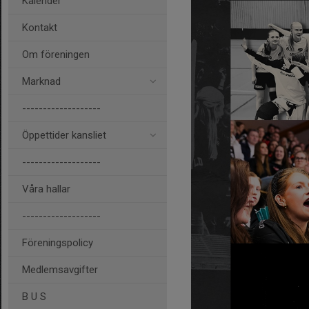
Kalender
Kontakt
Om föreningen
Marknad
-------------------
Öppettider kansliet
-------------------
Våra hallar
-------------------
Föreningspolicy
Medlemsavgifter
B U S