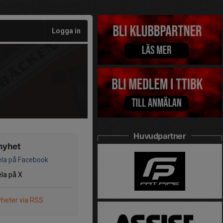
Logga in
Huvudpartner
nyhet
la på Facebook
la på X
heter via RSS