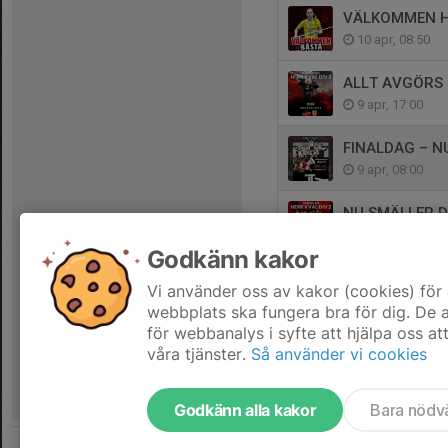
VÄLKOMMEN HE
10 apr, 08:50
ALLT AVGÖRS
9 apr, 17:00
FINALDAG – N
9 apr, 08:00
NU SMÄLLER D
6 apr, 11:44
Godkänn kakor
Kansliet tar p
Vi använder oss av kakor (cookies) för 
2 apr, 12:54
webbplats ska fungera bra för dig. De
för webbanalys i syfte att hjälpa oss at
våra tjänster.
Så använder vi cookies
Godkänn alla kakor
Bara nödv