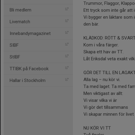
Trummor, Flaggor, Klappor 
Bli medlem
Ett tryck som inte går att 
Vi bygger en läktare som i
Livematch
den bär.
Innebandymagazinet
KLÄDKOD: RÖTT & SVAR
Kom i våra färger.
SIBF
Skapa ett hav av TT.
StIBF
Låt Eriksdal veta exakt vil
TTIBK på Facebook
GÖR DET TILL EN LAGAK
Alla lag – nu kör vi.
Hallar i Stockholm
Ta med laget. Ta med fami
Men viktigast av allt:
Vi visar vilka vi är
Vi gör det tillsammans
Vi skapar minnen för livet
NU KÖR VI TT
Två finaler.