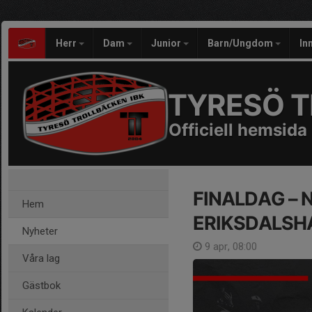
Herr
Dam
Junior
Barn/Ungdom
In
TYRESÖ T
Officiell hemsida
FINALDAG – 
Hem
ERIKSDALSH
Nyheter
9 apr, 08:00
Våra lag
Gästbok