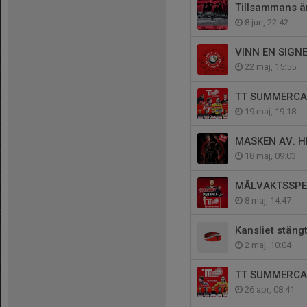
Tillsammans är
8 jun, 22:42
VINN EN SIGN
22 maj, 15:55
TT SUMMERCA
19 maj, 19:18
MASKEN AV. H
18 maj, 09:03
MÅLVAKTSSPE
8 maj, 14:47
Kansliet stäng
2 maj, 10:04
TT SUMMERCAM
26 apr, 08:41